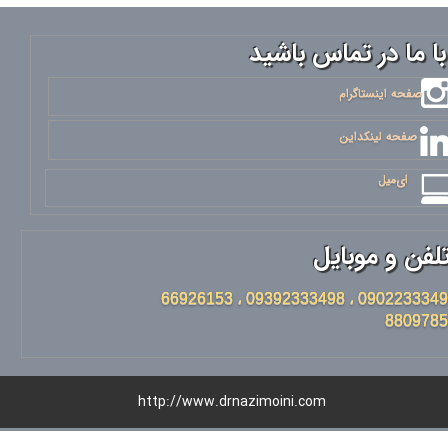
با ما در تماس باشید
​​​​صفحه اینستاگرام
صفحه لینکداین
ای‌میل
لفن و موبایل
09022333498 ، 09392333498 ، 66926153
8809785
​http://www.drnazimoini.com