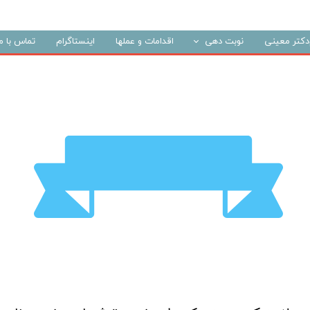
م‌دکتر معینی
نوبت دهی
اقدامات و عملها
اینستاگرام
تماس با ما
مشاهده توده مشکوک یا بدخیم
درد پستان
کیست پستان
معاینات ادواری
کنترل قبل از عمل