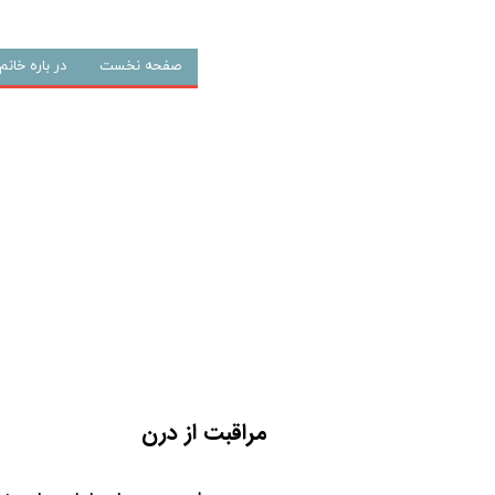
صفحه نخست
در باره خان
مراقبت از درن