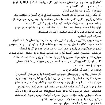
کمتر از بیست و پنج کاهش دهید. این کار می‌تواند احتمال ابتلا به انواع
دیگر سرطان را نیز کاهش دهد.
پیروی از یک رژیم غذایی کامل
اگر یک رژیم غذایی کامل داشته باشید، کنترل وزن آسان‌تر خواهد بود.
داشتن رژیم غذایی کامل، شما را کمتر مستعد ابتلا به برخی سرطان‌ها از
جمله سرطان روده بزرگ خواهد کرد. یک رژیم غذایی کامل، غلات
فرآوری‌نشده، میوه‌ها، سبزیجات، دانه‌ها، آجیل‌ها و پروتئین‌های بدون
چربی مانند ماهی یا گوشت سفید را شامل می‌شود.
مصرف فیبر اضافی
هرچه فیبر بیشتری در رژیم غذایی خود بگنجانید، روده‌های شما منظم‌تر
خواهند بود. تخلیه کامل روده‌ها به طور منظم، از قرار گرفتن آنها در معرض
بیماری جلوگیری می‌کند و خطر ابتلا به سرطان روده بزرگ را کاهش
می‌دهد. اطمینان حاصل کنید که رژیم غذایی شما حاوی مقدار زیادی میوه،
سبزیجات و سایر مواد غذایی با فیبر بالا مانند آجیل و غلات است. غلات
کامل، لوبیا، کلم بروکلی، ذرت بو داده، سیب و میوه‌های خشک همگی
سرشار از فیبر هستند.
خودداری از مصرف غذاهای چرب
اگر مقدار زیادی از چربی‌های حیوانی اشباع‌شده یا روغن‌های گیاهی را
مصرف کنید، احتمال ابتلا به سرطان روده بزرگ بیشتر خواهد بود. این
افزایش خطر به این دلیل رخ می‌دهد که چربی اضافی، تعادل اسیدهای
صفراوی را طی فرآیند هضم تغییر می‌دهد. این عدم تعادل به ترشح
هورمونی منجر می‌شود که عامل رشد سلول‌های سرطانی در روده بزرگ
است. بنابراین، باید مراقب میزان مصرف گوشت چرب باشید. در هفته،
بیش از یک یا دو وعده گوشت چرب مصرف نکنید.
خودداری از مصرف گوشت فرآوری‌شده