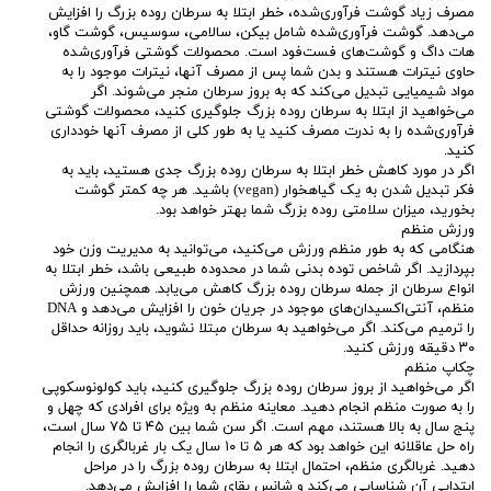
مصرف زیاد گوشت فرآوری‌شده، خطر ابتلا به سرطان روده بزرگ را افزایش
می‌دهد. گوشت فرآوری‌شده شامل بیکن، سالامی، سوسیس، گوشت گاو،
هات داگ و گوشت‌های فست‌فود است. محصولات گوشتی فرآوری‌شده
حاوی نیترات هستند و بدن شما پس از مصرف آنها، نیترات موجود را به
مواد شیمیایی تبدیل می‌کند که به بروز سرطان منجر می‌شوند. اگر
می‌خواهید از ابتلا به سرطان روده بزرگ جلوگیری کنید، محصولات گوشتی
فرآوری‌شده را به ندرت مصرف کنید یا به طور کلی از مصرف آنها خودداری
کنید.
اگر در مورد کاهش خطر ابتلا به سرطان روده بزرگ جدی هستید، باید به
فکر تبدیل شدن به یک گیاهخوار (vegan) باشید. هر چه کمتر گوشت
بخورید، میزان سلامتی روده بزرگ شما بهتر خواهد بود.
ورزش منظم
هنگامی که به طور منظم ورزش می‌کنید، می‌توانید به مدیریت وزن خود
بپردازید. اگر شاخص توده بدنی شما در محدوده طبیعی باشد، خطر ابتلا به
انواع سرطان از جمله سرطان روده بزرگ کاهش می‌یابد. همچنین ورزش
منظم، آنتی‌اکسیدان‌های موجود در جریان خون را افزایش می‌دهد و DNA
را ترمیم می‌کند. اگر می‌خواهید به سرطان مبتلا نشوید، باید روزانه حداقل
۳۰ دقیقه ورزش کنید.
چکاپ منظم
اگر می‌خواهید از بروز سرطان روده بزرگ جلوگیری کنید، باید کولونوسکوپی
را به صورت منظم انجام دهید. معاینه منظم به ویژه برای افرادی که چهل و
پنج سال به بالا هستند، مهم است. اگر سن شما بین ۴۵ تا ۷۵ سال است،
راه حل عاقلانه این خواهد بود که هر ۵ تا ۱۰ سال یک بار غربالگری را انجام
دهید. غربالگری منظم، احتمال ابتلا به سرطان روده بزرگ را در مراحل
ابتدایی آن شناسایی می‌کند و شانس بقای شما را افزایش می‌دهد.