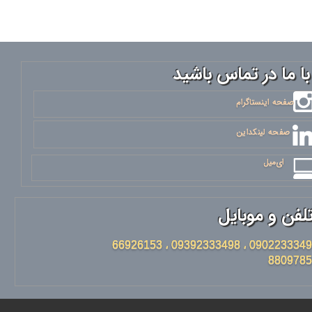
با ما در تماس باشید
​​​​صفحه اینستاگرام
صفحه لینکداین
ای‌میل
لفن و موبایل
09022333498 ، 09392333498 ، 66926153
8809785