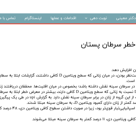
م‌دکتر معینی
نوبت دهی
اقدامات و عملها
اینستاگرام
تماس با ما
مشاهده توده مشکوک یا بدخیم
درد پستان
کیست پستان
معاینات ادواری
نتایج یک مطالعه جدید نشان می‌دهد که طی ۹ سال درمان و تحت‌نظر بودن، در میان زنانی که سطح ویتامین D کافی داشتند، گزا
کنترل قبل از عمل
ن می‌دهد که کمبود ویتامین D ممکن است در سرطان سینه نقش داشته باشد؛ بخصوص در میان اقلیت‌ها. محققان دریافتند زن
سیاه‌پوست آمریکایی و اسپانیایی‌تبار با سطوح پایین ویتامین D نسبت به زنانی که سطح ویتامین D کافی دارند، بیشتر در معرض خطر ابتلا به 
سینه هستند. یافته‌ها نشان می‌دهد که ویتامین D در محافظت از این گروه از زنان در برابر سرطان سینه نقش دارد. به گزارش upi در طی یک
ارتباط بین ویتامین D و خطر ابتلا به سرطان سینه در میان زنان اسپانیایی‌تبار قوی‌
 سرطان سینه مبتلا می‌شوند.